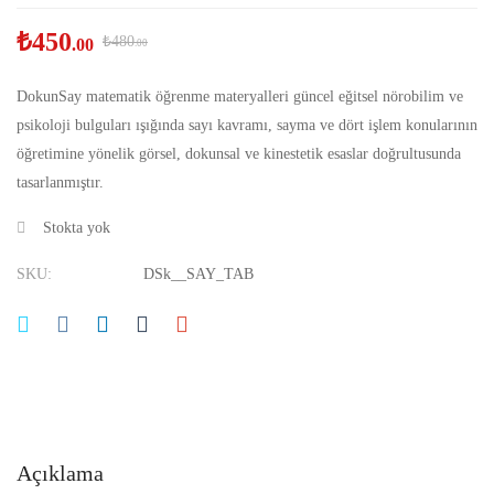
₺
450
₺
480
.00
.00
DokunSay matematik öğrenme materyalleri güncel eğitsel nörobilim ve
psikoloji bulguları ışığında sayı kavramı, sayma ve dört işlem konularının
öğretimine yönelik görsel, dokunsal ve kinestetik esaslar doğrultusunda
tasarlanmıştır.
Stokta yok
SKU:
DSk__SAY_TAB
Açıklama