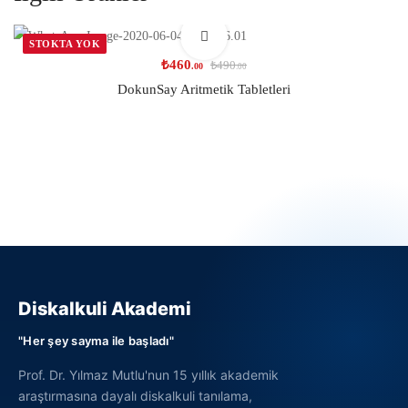
STOKTA YOK
₺
460
₺
490
.00
.00
DokunSay Aritmetik Tabletleri
Diskalkuli Akademi
"Her şey sayma ile başladı"
Prof. Dr. Yılmaz Mutlu'nun 15 yıllık akademik
araştırmasına dayalı diskalkuli tanılama,