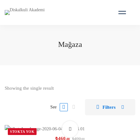
Mağaza
Showing the single result
Filters
See
STOKTA YOK
₺
460
₺
490
.00
.00